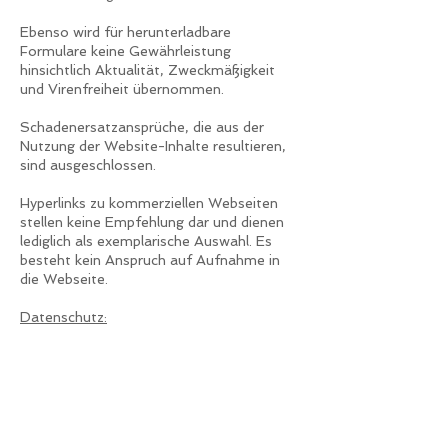
Ebenso wird für herunterladbare
Formulare keine Gewährleistung
hinsichtlich Aktualität, Zweckmäßigkeit
und Virenfreiheit übernommen.
Schadenersatzansprüche, die aus der
Nutzung der Website-Inhalte resultieren,
sind ausgeschlossen.
Hyperlinks zu kommerziellen Webseiten
stellen keine Empfehlung dar und dienen
lediglich als exemplarische Auswahl. Es
besteht kein Anspruch auf Aufnahme in
die Webseite.
Datenschutz:
Wir verpflichten uns, die Privatsphäre
unserer Nutzer zu schützen und die von
Kunden, Partnern und Interessenten
übermittelten persönlichen Daten
vertraulich zu behandeln.
Unsere Webseite kann grundsätzlich ohne