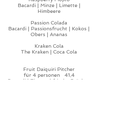
Bacardi | Minze | Limette |
Himbeere
Passion Colada
Bacardi | Passionsfrucht | Kokos |
Obers | Ananas
Kraken Cola
The Kraken | Coca Cola
Fruit Daiquiri Pitcher
für 4 personen 41,4
Bacardi | Zitrone | frische Früchte:
Erdbeere / Mango / Himbeere
Happy Hours:
täglich von 16:00 Uhr - 19:00 Uhr
und ab 22:00 Uhr *
in der kalten Jahreszeit:
Punsch und Glühwein am eigenen